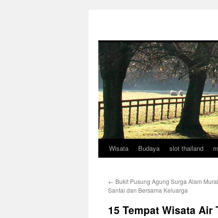
Wisata
Budaya
slot thailand
m
Langsung
ke
←
Bukit Pusung Agung Surga Alam Murah
isi
Santai dan Bersama Keluarga
15 Tempat Wisata Air