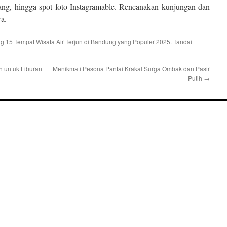
tang, hingga spot foto Instagramable. Rencanakan kunjungan dan
a.
ag
15 Tempat Wisata Air Terjun di Bandung yang Populer 2025
. Tandai
 untuk Liburan
Menikmati Pesona Pantai Krakal Surga Ombak dan Pasir
Putih
→