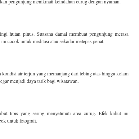
ahkan pengunjung menikmati keindahan curug dengan nyaman.
ilingi hutan pinus. Suasana damai membuat pengunjung merasa
 ini cocok untuk meditasi atau sekadar melepas penat.
kondisi air terjun yang memanjang dari tebing atas hingga kolam
egar menjadi daya tarik bagi wisatawan.
ut tipis yang sering menyelimuti area curug. Efek kabut ini
ok untuk fotografi.