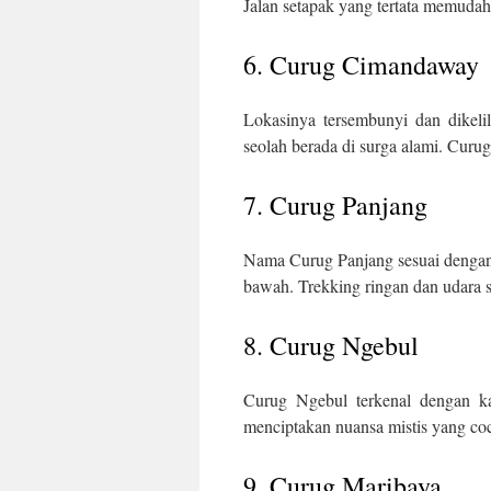
Jalan setapak yang tertata memud
6. Curug Cimandaway
Lokasinya tersembunyi dan dikel
seolah berada di surga alami. Curug
7. Curug Panjang
Nama Curug Panjang sesuai dengan 
bawah. Trekking ringan dan udara s
8. Curug Ngebul
Curug Ngebul terkenal dengan kab
menciptakan nuansa mistis yang coc
9. Curug Maribaya