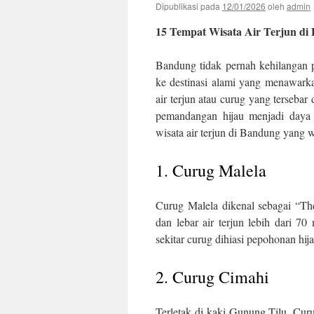
Dipublikasi pada
12/01/2026
oleh
admin
15 Tempat Wisata Air Terjun di
Bandung tidak pernah kehilangan p
ke destinasi alami yang menawar
air terjun atau curug yang terseba
pemandangan hijau menjadi daya 
wisata air terjun di Bandung yang w
1. Curug Malela
Curug Malela dikenal sebagai “Th
dan lebar air terjun lebih dari 7
sekitar curug dihiasi pepohonan hij
2. Curug Cimahi
Terletak di kaki Gunung Tilu, Curu