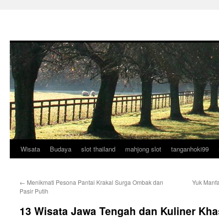
Wisata
Budaya
slot thailand
mahjong slot
tanganhoki99
Langsung
ke
←
Menikmati Pesona Pantai Krakal Surga Ombak dan
Yuk Manfa
isi
Pasir Putih
13 Wisata Jawa Tengah dan Kuliner Kha