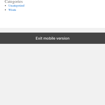
Categories
Uncategorized
Wisata
Exit mobile version