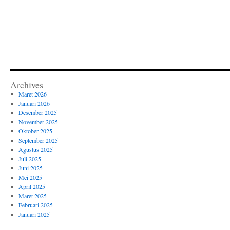
Archives
Maret 2026
Januari 2026
Desember 2025
November 2025
Oktober 2025
September 2025
Agustus 2025
Juli 2025
Juni 2025
Mei 2025
April 2025
Maret 2025
Februari 2025
Januari 2025