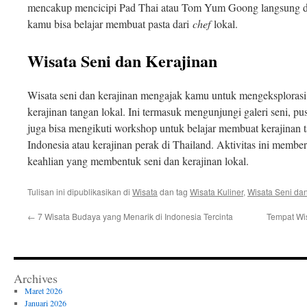
mencakup mencicipi Pad Thai atau Tom Yum Goong langsung dari
kamu bisa belajar membuat pasta dari
chef
lokal.
Wisata Seni dan Kerajinan
Wisata seni dan kerajinan mengajak kamu untuk mengeksplorasi
kerajinan tangan lokal. Ini termasuk mengunjungi galeri seni, pus
juga bisa mengikuti workshop untuk belajar membuat kerajinan tan
Indonesia atau kerajinan perak di Thailand. Aktivitas ini memb
keahlian yang membentuk seni dan kerajinan lokal.
Tulisan ini dipublikasikan di
Wisata
dan tag
Wisata Kuliner
,
Wisata Seni dan
←
7 Wisata Budaya yang Menarik di Indonesia Tercinta
Tempat Wi
Archives
Maret 2026
Januari 2026