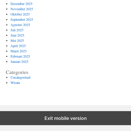
Desember 2025
November 2025
Oktober 2025
September 2025
Agustus 2025
Juli 2025
Juni 2025
Mei 2025
April 2025
Maret 2025
Februari 2025
Januari 2025
Categories
Uncategorized
Wisata
Exit mobile version