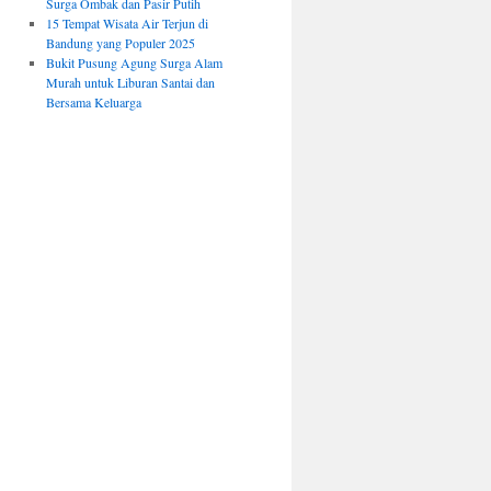
Surga Ombak dan Pasir Putih
15 Tempat Wisata Air Terjun di
Bandung yang Populer 2025
Bukit Pusung Agung Surga Alam
Murah untuk Liburan Santai dan
Bersama Keluarga