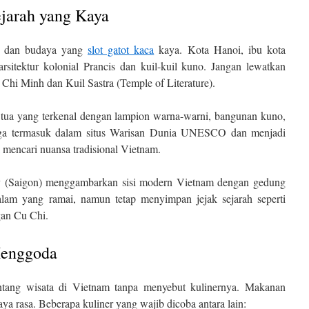
jarah yang Kaya
ng dan budaya yang
slot gatot kaca
kaya. Kota Hanoi, ibu kota
sitektur kolonial Prancis dan kuil-kuil kuno. Jangan lewatkan
i Minh dan Kuil Sastra (Temple of Literature).
 tua yang terkenal dengan lampion warna-warni, bangunan kuno,
juga termasuk dalam situs Warisan Dunia UNESCO dan menjadi
mencari nuansa tradisional Vietnam.
ty (Saigon) menggambarkan sisi modern Vietnam dengan gedung
lam yang ramai, namun tetap menyimpan jejak sejarah seperti
an Cu Chi.
Menggoda
entang wisata di Vietnam tanpa menyebut kulinernya. Makanan
aya rasa. Beberapa kuliner yang wajib dicoba antara lain: