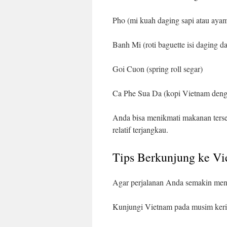
Pho (mi kuah daging sapi atau aya
Banh Mi (roti baguette isi daging d
Goi Cuon (spring roll segar)
Ca Phe Sua Da (kopi Vietnam denga
Anda bisa menikmati makanan terse
relatif terjangkau.
Tips Berkunjung ke V
Agar perjalanan Anda semakin meny
Kunjungi Vietnam pada musim kerin