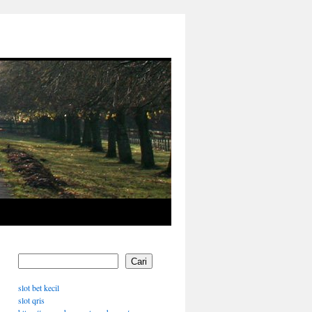
Cari
slot bet kecil
slot qris