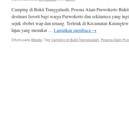
Camping di Bukit Tranggulasih, Pesona Alam Purwokerto Bukit 
destinasi favorit bagi warga Purwokerto dan sekitarnya yang in
sejuk sbobet wap dan tenang. Terletak di Kecamatan Karanglew
hijau yang memikat …
Lanjutkan membaca
→
Ditulis pada
Wisata
|
Tag
Camping di Bukit Tranggulasih
,
Pesona Alam Pur