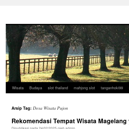
Wisata
Budaya
slot thailand
mahjong slot
tanganhoki99
Langsung
ke
Desa Wisata Pujon
Arsip Tag:
isi
Rekomendasi Tempat Wisata Magelang 
Dipublikasi pada
24/02/2025
oleh
admin