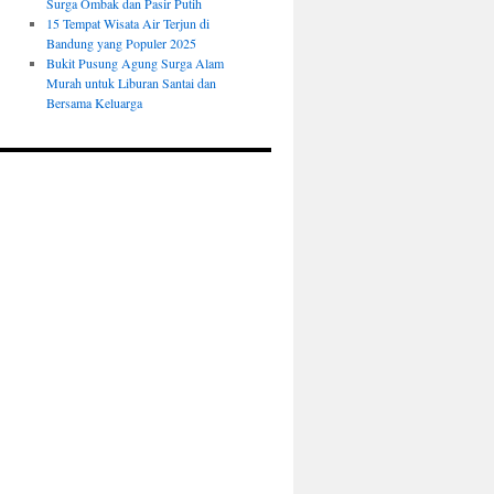
Surga Ombak dan Pasir Putih
15 Tempat Wisata Air Terjun di
Bandung yang Populer 2025
Bukit Pusung Agung Surga Alam
Murah untuk Liburan Santai dan
Bersama Keluarga