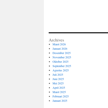
Archives
Maret 2026
Januari 2026
Desember 2025
November 2025
Oktober 2025
September 2025
Agustus 2025
Juli 2025
Juni 2025
Mei 2025
April 2025
Maret 2025
Februari 2025
Januari 2025