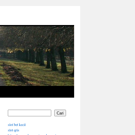
Cari
slot bet kecil
slot qris