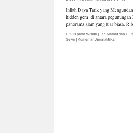
Inilah Daya Tarik yang Mengunda
hidden gem di antara pegunungan K
panorama alam yang luar biasa. Rib
Ditulis pada
Wisata
|
Tag
Alamat dan Rut
pada
Sewu
|
Komentar Dinonaktifkan
Inilah
Daya
Tarik
yang
Mengund
Wisatawa
di
Curug
Sewu