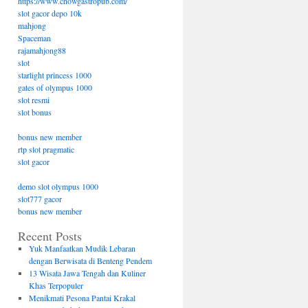
https://www.chowgastropub.com/
slot gacor depo 10k
mahjong
Spaceman
rajamahjong88
slot
starlight princess 1000
gates of olympus 1000
slot resmi
slot bonus
bonus new member
rtp slot pragmatic
slot gacor
demo slot olympus 1000
slot777 gacor
bonus new member
Recent Posts
Yuk Manfaatkan Mudik Lebaran
dengan Berwisata di Benteng Pendem
13 Wisata Jawa Tengah dan Kuliner
Khas Terpopuler
Menikmati Pesona Pantai Krakal