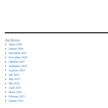
Archives
Maret 2026
Januari 2026
Desember 2025
November 2025
Oktober 2025
September 2025
Agustus 2025
Juli 2025
Juni 2025
Mei 2025
April 2025
Maret 2025
Februari 2025
Januari 2025