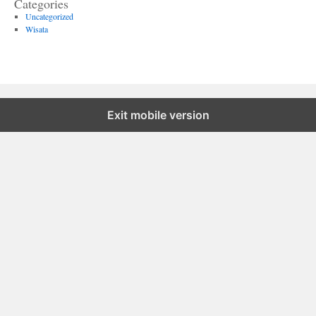
Categories
Uncategorized
Wisata
Exit mobile version