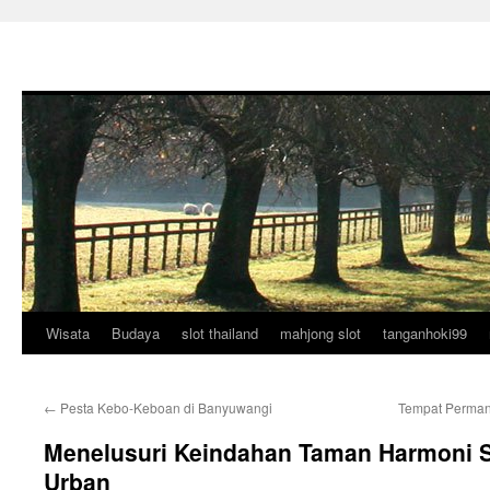
Wisata
Budaya
slot thailand
mahjong slot
tanganhoki99
Langsung
ke
←
Pesta Kebo-Keboan di Banyuwangi
Tempat Permand
isi
Menelusuri Keindahan Taman Harmoni S
Urban