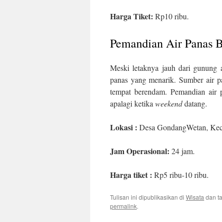
Harga Tiket:
Rp10 ribu.
Pemandian Air Panas 
Meski letaknya jauh dari gunung a
panas yang menarik. Sumber air p
tempat berendam. Pemandian air p
apalagi ketika
weekend
datang.
Lokasi :
Desa GondangWetan, Keca
Jam Operasional:
24 jam.
Harga tiket :
Rp5 ribu-10 ribu.
Tulisan ini dipublikasikan di
Wisata
dan t
permalink
.