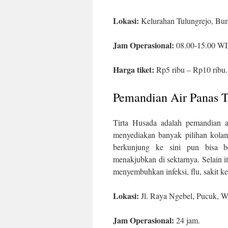
Lokasi:
Kelurahan Tulungrejo, Bum
Jam Operasional:
08.00-15.00 W
Harga tiket:
Rp5 ribu – Rp10 ribu.
Pemandian Air Panas T
Tirta Husada adalah pemandian a
menyediakan banyak pilihan kola
berkunjung ke sini pun bisa 
menakjubkan di sektarnya. Selain i
menyembuhkan infeksi, flu, sakit k
Lokasi:
Jl. Raya Ngebel, Pucuk, W
Jam Operasional:
24 jam.