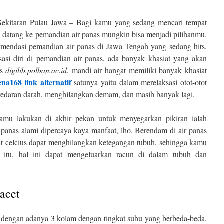
Sekitaran Pulau Jawa – Bagi kamu yang sedang mencari tempat
an, datang ke pemandian air panas mungkin bisa menjadi pilihanmu.
omendasi pemandian air panas di Jawa Tengah yang sedang hits.
asi diri di pemandian air panas, ada banyak khasiat yang akan
us
digilib.polban.ac.id
, mandi air hangat memiliki banyak khasiat
ena168 link alternatif
satunya yaitu dalam merelaksasi otot-otot
redaran darah, menghilangkan demam, dan masih banyak lagi.
kamu lakukan di akhir pekan untuk menyegarkan pikiran ialah
 panas alami dipercaya kaya manfaat, lho. Berendam di air panas
t celcius dapat menghilangkan ketegangan tubuh, sehingga kamu
in itu, hal ini dapat mengeluarkan racun di dalam tubuh dan
acet
l dengan adanya 3 kolam dengan tingkat suhu yang berbeda-beda.