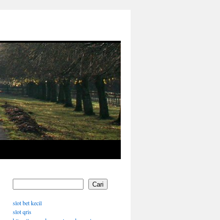
Cari
slot bet kecil
slot qris