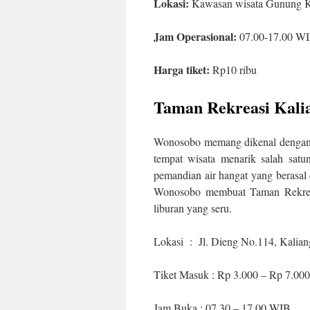
Lokasi:
Kawasan wisata Gunung Ke
Jam Operasional:
07.00-17.00 W
Harga tiket:
Rp10 ribu
Taman Rekreasi Kali
Wonosobo memang dikenal dengan k
tempat wisata menarik salah sat
pemandian air hangat yang berasal 
Wonosobo membuat Taman Rekreasi
liburan yang seru.
Lokasi : Jl. Dieng No.114, Kalia
Tiket Masuk : Rp 3.000 – Rp 7.000
Jam Buka : 07.30 – 17.00 WIB