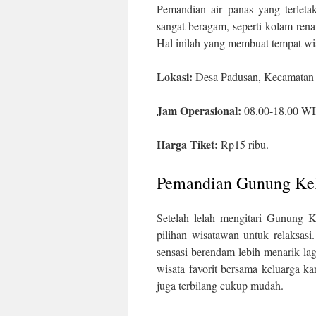
Pemandian air panas yang terleta
sangat beragam, seperti kolam rena
Hal inilah yang membuat tempat wisa
Lokasi:
Desa Padusan, Kecamatan 
Jam Operasional:
08.00-18.00 W
Harga Tiket:
Rp15 ribu.
Pemandian Gunung Ke
Setelah lelah mengitari Gunung 
pilihan wisatawan untuk relaksa
sensasi berendam lebih menarik lag
wisata favorit bersama keluarga ka
juga terbilang cukup mudah.