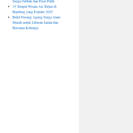
Surga Ombak dan Pasir Putih
15 Tempat Wisata Air Terjun di
Bandung yang Populer 2025
Bukit Pusung Agung Surga Alam
Murah untuk Liburan Santai dan
Bersama Keluarga