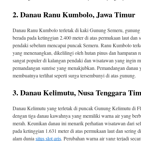
2. Danau Ranu Kumbolo, Jawa Timur
Danau Ranu Kumbolo terletak di kaki Gunung Semeru, gunung te
berada pada ketinggian 2.400 meter di atas permukaan laut dan s
pendaki sebelum mencapai puncak Semeru. Ranu Kumbolo terk
yang menenangkan, dikelilingi oleh hutan pinus dan hamparan r
sangat populer di kalangan pendaki dan wisatawan yang ingin me
pemandangan sunrise yang menakjubkan. Pemandangan danau yan
membuatnya terlihat seperti surga tersembunyi di atas gunung.
3. Danau Kelimutu, Nusa Tenggara Ti
Danau Kelimutu yang terletak di puncak Gunung Kelimutu di Fl
dengan tiga danau kawahnya yang memiliki warna air yang berbed
merah. Keunikan danau ini menarik perhatian wisatawan dari se
pada ketinggian 1.631 meter di atas permukaan laut dan sering d
alam dunia
situs slot qris
. Perubahan warna air yang terjadi seca