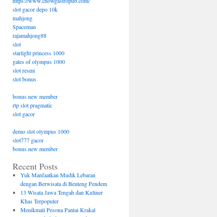
https://www.chowgastropub.com/
slot gacor depo 10k
mahjong
Spaceman
rajamahjong88
slot
starlight princess 1000
gates of olympus 1000
slot resmi
slot bonus
ati
han
bonus new member
rtp slot pragmatic
slot gacor
demo slot olympus 1000
slot777 gacor
g
bonus new member
h
Recent Posts
ia
Yuk Manfaatkan Mudik Lebaran
dengan Berwisata di Benteng Pendem
13 Wisata Jawa Tengah dan Kuliner
Khas Terpopuler
Menikmati Pesona Pantai Krakal