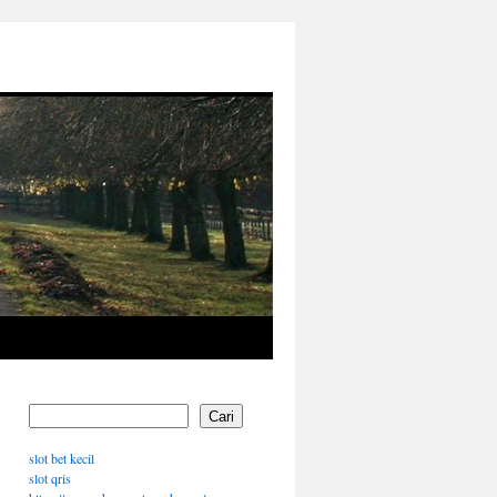
Cari
slot bet kecil
slot qris